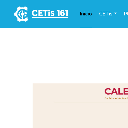
Inicio
CETis
P